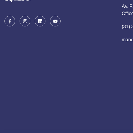
Av. F
Offic
(31)
mand