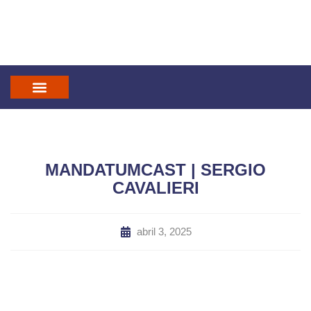
IN GOD WE TRUST
MANDATUM CAST
MANDATUMCAST | SERGIO
CAVALIERI
abril 3, 2025