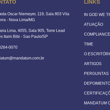
NTATO
LINKS
eda Oscar Niemeyer, 119, Sala 803 Vila
IN GOD WE 
erra - Nova Lima/MG
ATUAÇÃO
aria Lima, 4055, Sala 905, Torre Lead
COMPLIANC
es Itaim Bibi - Sao Paulo/SP
TIME
 3264-0070
O ESCRITÓR
atum@mandatum.com.br
ARTIGOS
PERGUNTAS
DEPOIMENT
CERTIFICAÇ
MANDATUM 