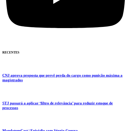
RECENTES
CNJ aprova proposta que prevê perda do cargo como punição máxima a
magistrados
STJ passará a aplicar ‘filtro de relevância’ para reduzir estoque de
processos
MandatumCast | Episódio com Sérgio Guerra