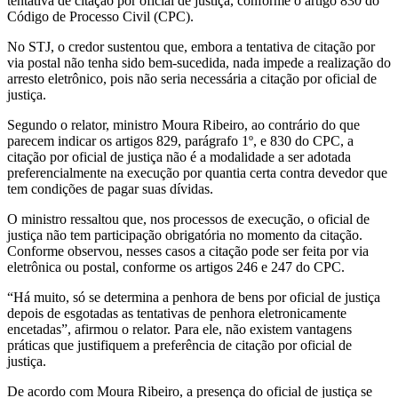
tentativa de citação por oficial de justiça, conforme o artigo 830 do
Código de Processo Civil (CPC).
No STJ, o credor sustentou que, embora a tentativa de citação por
via postal não tenha sido bem-sucedida, nada impede a realização do
arresto eletrônico, pois não seria necessária a citação por oficial de
justiça.
Segundo o relator, ministro Moura Ribeiro, ao contrário do que
parecem indicar os artigos 829, parágrafo 1º, e 830 do CPC, a
citação por oficial de justiça não é a modalidade a ser adotada
preferencialmente na execução por quantia certa contra devedor que
tem condições de pagar suas dívidas.
O ministro ressaltou que, nos processos de execução, o oficial de
justiça não tem participação obrigatória no momento da citação.
Conforme observou, nesses casos a citação pode ser feita por via
eletrônica ou postal, conforme os artigos 246 e 247 do CPC.
“Há muito, só se determina a penhora de bens por oficial de justiça
depois de esgotadas as tentativas de penhora eletronicamente
encetadas”, afirmou o relator. Para ele, não existem vantagens
práticas que justifiquem a preferência de citação por oficial de
justiça.
De acordo com Moura Ribeiro, a presença do oficial de justiça se