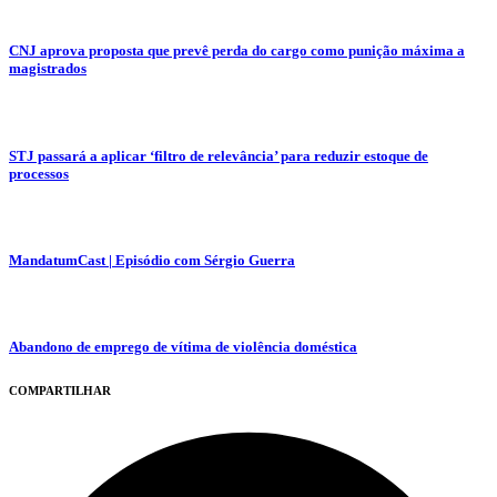
CNJ aprova proposta que prevê perda do cargo como punição máxima a
magistrados
STJ passará a aplicar ‘filtro de relevância’ para reduzir estoque de
processos
MandatumCast | Episódio com Sérgio Guerra
Abandono de emprego de vítima de violência doméstica
COMPARTILHAR