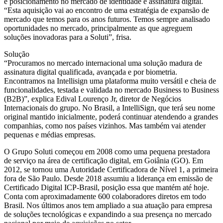
e posicionamento no mercado de identidade e assinatura digital.
“Esta aquisição vai ao encontro de uma estratégia de expansão de
mercado que temos para os anos futuros. Temos sempre analisado
oportunidades no mercado, principalmente as que agreguem
soluções inovadoras para a Soluti”, frisa.
Solução
“Procuramos no mercado internacional uma solução madura de
assinatura digital qualificada, avançada e por biometria.
Encontramos na Intellisign uma plataforma muito versátil e cheia de
funcionalidades, testada e validada no mercado Business to Business
(B2B)”, explica Edival Lourenço Jr, diretor de Negócios
Internacionais do grupo. No Brasil, a IntelliSign, que terá seu nome
original mantido inicialmente, poderá continuar atendendo a grandes
companhias, como nos países vizinhos. Mas também vai atender
pequenas e médias empresas.
O Grupo Soluti começou em 2008 como uma pequena prestadora
de serviço na área de certificação digital, em Goiânia (GO). Em
2012, se tornou uma Autoridade Certificadora de Nível 1, a primeira
fora de São Paulo. Desde 2018 assumiu a liderança em emissão de
Certificado Digital ICP-Brasil, posição essa que mantém até hoje.
Conta com aproximadamente 600 colaboradores diretos em todo
Brasil. Nos últimos anos tem ampliado a sua atuação para empresa
de soluções tecnológicas e expandindo a sua presença no mercado