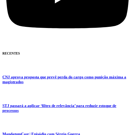
RECENTES
CNJ aprova proposta que prevê perda do cargo como punição máxima a
magistrados
STJ passará a aplicar ‘filtro de relevância’ para reduzir estoque de
processos
MandatumCast | Episódio com Sérgio Guerra