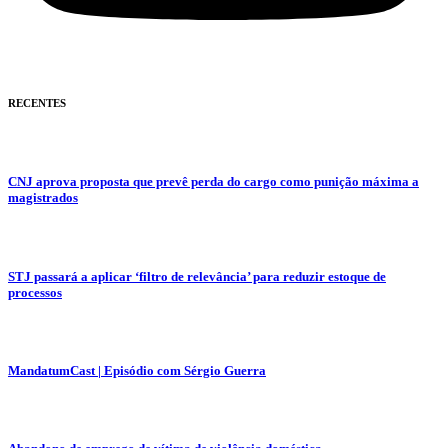
RECENTES
CNJ aprova proposta que prevê perda do cargo como punição máxima a
magistrados
STJ passará a aplicar ‘filtro de relevância’ para reduzir estoque de
processos
MandatumCast | Episódio com Sérgio Guerra