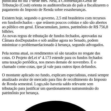
publicada no dia 1ºdeste mês. Nela, a Coordenação-Geral de
Tributação (Cosit) orienta os auditoresfiscais do país a fiscalizarem o
pagamento do Imposto de Renda sobre essasheranças.
Existem hoje, segundo o governo, 2,5 mil brasileiros com recursos
em fundosfechados – que reúnem poucos cotistas e não são abertos
ao público em geral. Elesacumulam, juntos, patrimônio de R$ 756,8
bilhões.
As novas regras de tributação de fundos fechados, aprovadas na
Câmara dosDeputados e sob análise agora no Senado, podem
minimizar o problemarelacionado à herança, segundo advogados.
Pela norma atual, os rendimentos só são taxados no resgate das
cotas. O Projeto deLei nº 4.173 estende para os fundos fechados
uma taxação periódica, nos meses demaio de novembro. É o
chamado come-cotas, que já vale para outros tipos defundos.
O montante aplicado no fundo, explicam especialistas, estará sempre
atualizado avalor de mercado para fins de recolhimento do Imposto
de Renda semestral. Logo,não haveria saldo relevante sem
tributação para justificar um questionamento natransmissão do
patrimônio por herança.