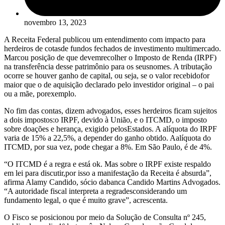
novembro 13, 2023
A Receita Federal publicou um entendimento com impacto para
herdeiros de cotasde fundos fechados de investimento multimercado.
Marcou posição de que devemrecolher o Imposto de Renda (IRPF)
na transferência desse patrimônio para os seusnomes. A tributação
ocorre se houver ganho de capital, ou seja, se o valor recebidofor
maior que o de aquisição declarado pelo investidor original – o pai
ou a mãe, porexemplo.
No fim das contas, dizem advogados, esses herdeiros ficam sujeitos
a dois impostos:o IRPF, devido à União, e o ITCMD, o imposto
sobre doações e herança, exigido pelosEstados. A alíquota do IRPF
varia de 15% a 22,5%, a depender do ganho obtido. Aalíquota do
ITCMD, por sua vez, pode chegar a 8%. Em São Paulo, é de 4%.
“O ITCMD é a regra e está ok. Mas sobre o IRPF existe respaldo
em lei para discutir,por isso a manifestação da Receita é absurda”,
afirma Alamy Candido, sócio dabanca Candido Martins Advogados.
“A autoridade fiscal interpreta a regradesconsiderando um
fundamento legal, o que é muito grave”, acrescenta.
O Fisco se posicionou por meio da Solução de Consulta nº 245,