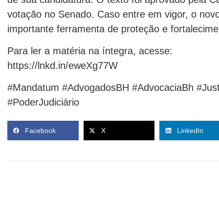
votação no Senado. Caso entre em vigor, o novo
importante ferramenta de proteção e fortalecime
Para ler a matéria na íntegra, acesse:
https://lnkd.in/eweXg77W
#Mandatum #AdvogadosBH #AdvocaciaBh #Justiç
#PoderJudiciário
Facebook
X
LinkedIn