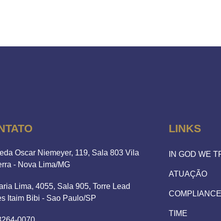
NTATO
LINKS
eda Oscar Niemeyer, 119, Sala 803 Vila
IN GOD WE 
erra - Nova Lima/MG
ATUAÇÃO
aria Lima, 4055, Sala 905, Torre Lead
COMPLIANC
es Itaim Bibi - Sao Paulo/SP
TIME
 3264-0070