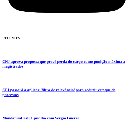
RECENTES
CNJ aprova proposta que prevê perda do cargo como punição máxima a
magistrados
STJ passará a aplicar ‘filtro de relevância’ para reduzir estoque de
processos
MandatumCast | Episódio com Sérgio Guerra