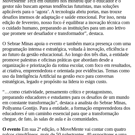
MoveMente Tech em outubro nos mostrou que o educador e o
gestor não buscam apenas tendências futuristas, mas soluções
aplicáveis para o ‘agora’. A tecnologia abriu portas, mas trouxe
desafios imensos de adaptação e saúde emocional. Por isso, nesta
edição de fevereiro, nosso foco é equilibrar a inovação técnica com
o cuidado humano, preparando as instituições para um ano letivo
que promete ser desafiador e transformador”, destaca.
O Sebrae Minas apoia o evento e também marca presença com uma
programação intensa e estratégica, voltada à inovação, eficiência e
ao futuro da gestão educacional. Ao longo dos três dias, a entidade
promove palestras e oficinas práticas que abordam desde a
organização e priorização da rotina escolar, com foco em resultados,
at criativa, empreendedora e orientada por evidências. Temas como
uso da Inteligência Artificial na gestão esco para conversas
estratégicas, legado e propósito na lidera io esign custo.
“…como criatividade, pensamento crítico e protagonismo,
preparando educadores e estudantes para os desafios de um mundo
em constante transformação”, destaca a analista do Sebrae Minas,
Pollyanna Gontijo. Para a entidade, a formação empreendedora dos
educadores é um caminho essencial para que a transformação
chegue, de fato, às salas de aula e às comunidades.
O evento
Em sua 2ª edição, o MoveMente vai contar com quatro
palcos simultâneos, mais de 50 palestrantes, 40 expositores e uma