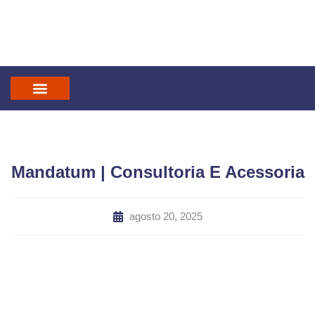
IN GOD WE TRUST
MANDATUM CAST
Mandatum | Consultoria E Acessoria
agosto 20, 2025