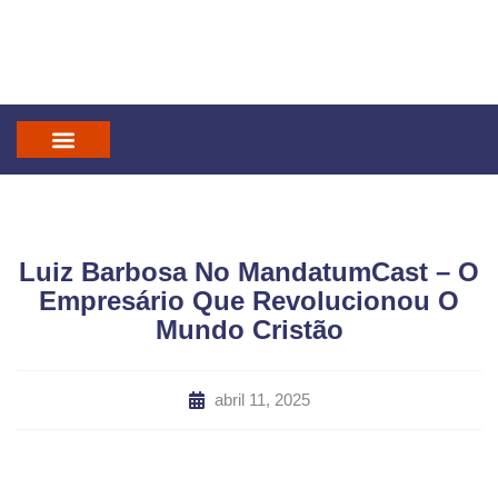
IN GOD WE TRUST
MANDATUM CAST
Luiz Barbosa No MandatumCast – O
Empresário Que Revolucionou O
Mundo Cristão
abril 11, 2025