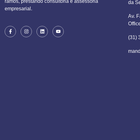
ramos, prestando consultoria e assessoria
da S
empresarial.
Av. F
Offic
(31)
mand