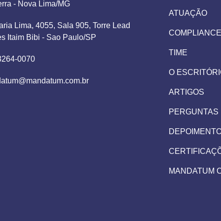
erra - Nova Lima/MG
ATUAÇÃO
aria Lima, 4055, Sala 905, Torre Lead
COMPLIANC
es Itaim Bibi - Sao Paulo/SP
TIME
 3264-0070
O ESCRITÓR
atum@mandatum.com.br
ARTIGOS
PERGUNTAS
DEPOIMENT
CERTIFICAÇ
MANDATUM 