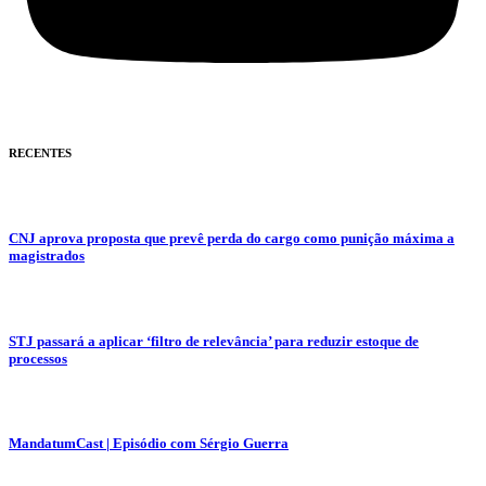
RECENTES
CNJ aprova proposta que prevê perda do cargo como punição máxima a
magistrados
STJ passará a aplicar ‘filtro de relevância’ para reduzir estoque de
processos
MandatumCast | Episódio com Sérgio Guerra