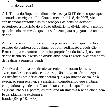
maio 22, 2023
A 1ª Turma do Superior Tribunal de Justiça (STJ) decidiu que, após
a entrada em vigor da Lei Complementar nº 118, de 2005, são
consideradas fraudulentas as alienações de bens do devedor
posteriores à inscrição do crédito tributário na dívida ativa, a menos
que ele tenha reservado quantia suficiente para o pagamento total do
débito.
Antes de comprar um imóvel, uma pessoa verificou que não havia
registro de penhora ou qualquer outro impedimento à aquisição.
Entretanto, a construtora, primeira proprietária do imóvel, teve um
débito tributário inscrito na dívida ativa pela Fazenda Nacional antes
de realizar a primeira venda.
A defesa da última adquirente sustentou que foram feitas as
averiguações necessárias e, por isso, não houve má-fé no negócio.
As instâncias ordinárias entenderam que a presunção de fraude à
execução seria relativa, e a afastaram considerando que a última
compradora agiu de boa-fé ao adotar as cautelas que lhe eram
exigidas. No STJ, porém, os ministros afastaram a tese de que a boa-
fé da adquirente excluiria a
fraude (REsp 1820873).