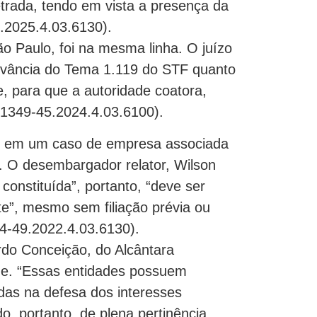
etrada, tendo em vista a presença da
4.2025.4.03.6130).
ão Paulo, foi na mesma linha. O juízo
rvância do Tema 1.119 do STF quanto
e, para que a autoridade coatora,
021349-45.2024.4.03.6100).
, em um caso de empresa associada
a. O desembargador relator, Wilson
constituída”, portanto, “deve ser
nte”, mesmo sem filiação prévia ou
4-49.2022.4.03.6130).
do Conceição, do Alcântara
ade. “Essas entidades possuem
adas na defesa dos interesses
o, portanto, de plena pertinência