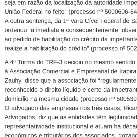
seja em razão da localização da autoridade imp
União Federal no feito” (processo nº 5000606-8
A outra sentença, da 1ª Vara Cível Federal de S
ordenou “a imediata e consequentemente, obse
ao pedido de habilitação do crédito da impetrant
realize a habilitação do crédito” (processo nº 5
A 4ª Turma do TRF-3 decidiu no mesmo sentido
à Associação Comercial e Empresarial de Itapir
Zauhy, disse que a associação foi “regularmente 
reconhecido o direito líquido e certo da impetra
domicílio na mesma cidade (processo nº 500539
O advogado das empresas nos três casos, Ricar
Advogados, diz que as entidades têm legitimid
representatividade institucional e atuam há déc
econômicos e tributários dos associados, gozand