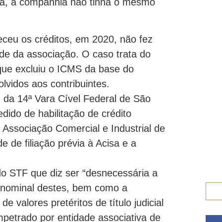
ca, a companhia não tinha o mesmo
eceu os créditos, em 2020, não fez
dade da associação. O caso trata do
 que excluiu o ICMS da base do
lvidos aos contribuintes.
, da 14ª Vara Cível Federal de São
dido de habilitação de crédito
 Associação Comercial e Industrial de
de filiação prévia à Acisa e a
do STF que diz ser “desnecessária a
o nominal destes, bem como a
e valores pretéritos de título judicial
petrado por entidade associativa de