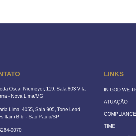
NTATO
LINKS
eda Oscar Niemeyer, 119, Sala 803 Vila
IN GOD WE 
erra - Nova Lima/MG
ATUAÇÃO
aria Lima, 4055, Sala 905, Torre Lead
COMPLIANC
es Itaim Bibi - Sao Paulo/SP
TIME
 3264-0070