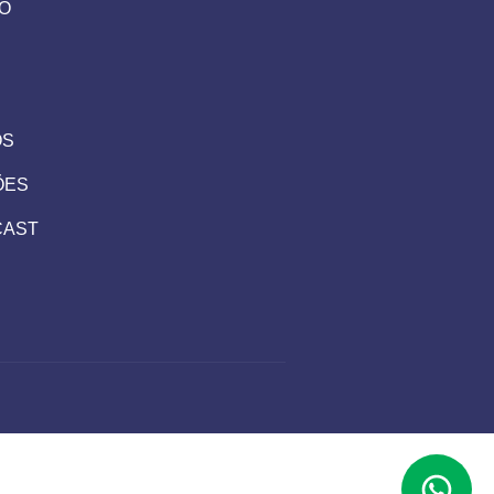
IO
OS
ÕES
CAST