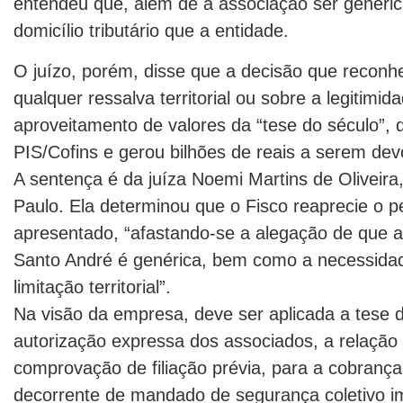
entendeu que, além de a associação ser genéri
domicílio tributário que a entidade.
O juízo, porém, disse que a decisão que reconh
qualquer ressalva territorial ou sobre a legitimi
aproveitamento de valores da “tese do século”,
PIS/Cofins e gerou bilhões de reais a serem devo
A sentença é da juíza Noemi Martins de Oliveira
Paulo. Ela determinou que o Fisco reaprecie o pe
apresentado, “afastando-se a alegação de que a
Santo André é genérica, bem como a necessidade 
limitação territorial”.
Na visão da empresa, deve ser aplicada a tese 
autorização expressa dos associados, a relaçã
comprovação de filiação prévia, para a cobrança d
decorrente de mandado de segurança coletivo im